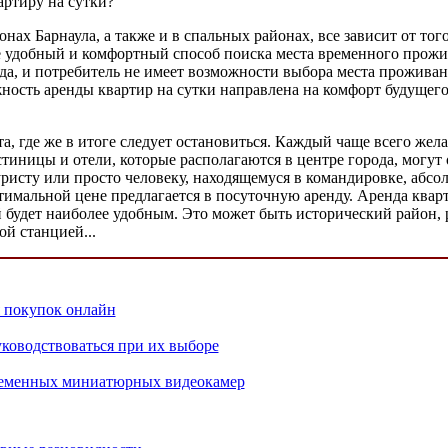
артиру на сутки?
нах Барнаула, а также и в спальных районах, все зависит от тог
 удобный и комфортный способ поиска места временного прожива
да, и потребитель не имеет возможности выбора места проживан
ость аренды квартир на сутки направлена на комфорт будущего
, где же в итоге следует остановиться. Каждый чаще всего желае
тиницы и отели, которые располагаются в центре города, могут 
уристу или просто человеку, находящемуся в командировке, абс
тимальной цене предлагается в посуточную аренду. Аренда квар
 будет наиболее удобным. Это может быть исторический район,
ой станцией...
 покупок онлайн
уководствоваться при их выборе
ременных миниатюрных видеокамер