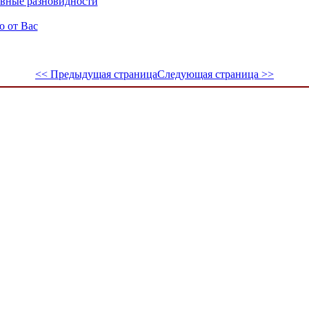
овные разновидности
о от Вас
<< Предыдущая страница
Следующая страница >>