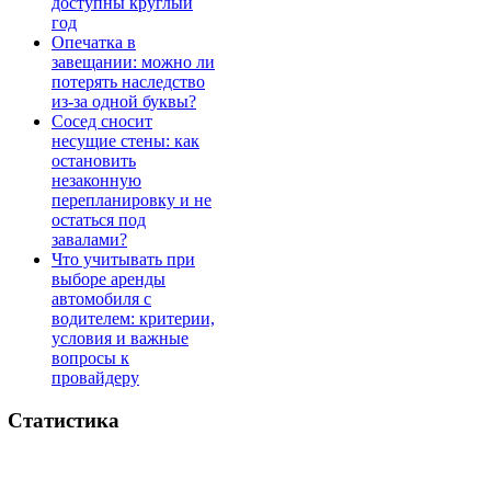
доступны круглый
год
Опечатка в
завещании: можно ли
потерять наследство
из-за одной буквы?
Сосед сносит
несущие стены: как
остановить
незаконную
перепланировку и не
остаться под
завалами?
Что учитывать при
выборе аренды
автомобиля с
водителем: критерии,
условия и важные
вопросы к
провайдеру
Статистика