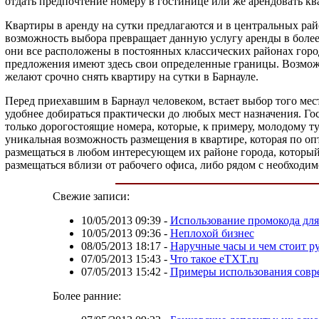
отдать предпочтение номеру в гостинице или же арендовать кв
Квартиры в аренду на сутки предлагаются и в центральных райо
возможность выбора превращает данную услугу аренды в более
они все расположены в постоянных классических районах горо
предложения имеют здесь свои определенные границы. Возможн
желают срочно снять квартиру на сутки в Барнауле.
Перед приехавшим в Барнаул человеком, встает выбор того места
удобнее добираться практически до любых мест назначения. Гос
только дорогостоящие номера, которые, к примеру, молодому т
уникальная возможность размещения в квартире, которая по оп
размещаться в любом интересующем их районе города, который
размещаться вблизи от рабочего офиса, либо рядом с необходим
Свежие записи:
10/05/2013 09:39
-
Использование промокода для
10/05/2013 09:36
-
Неплохой бизнес
08/05/2013 18:17
-
Наручные часы и чем стоит р
07/05/2013 15:43
-
Что такое eTXT.ru
07/05/2013 15:42
-
Примеры использования сов
Более ранние: