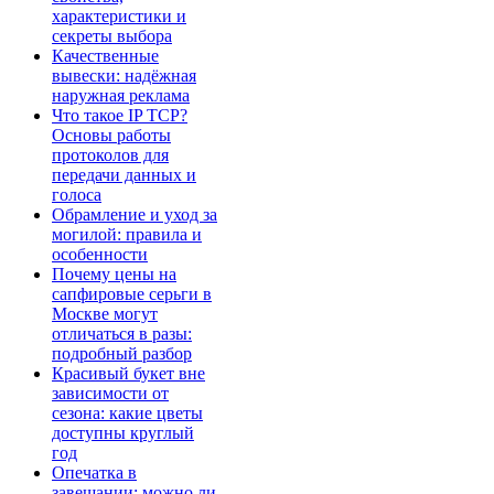
характеристики и
секреты выбора
Качественные
вывески: надёжная
наружная реклама
Что такое IP TCP?
Основы работы
протоколов для
передачи данных и
голоса
Обрамление и уход за
могилой: правила и
особенности
Почему цены на
сапфировые серьги в
Москве могут
отличаться в разы:
подробный разбор
Красивый букет вне
зависимости от
сезона: какие цветы
доступны круглый
год
Опечатка в
завещании: можно ли