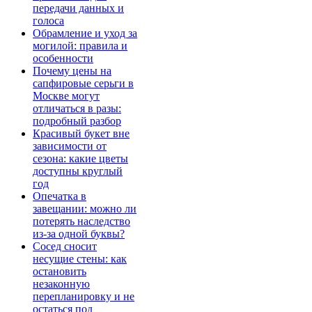
передачи данных и
голоса
Обрамление и уход за
могилой: правила и
особенности
Почему цены на
сапфировые серьги в
Москве могут
отличаться в разы:
подробный разбор
Красивый букет вне
зависимости от
сезона: какие цветы
доступны круглый
год
Опечатка в
завещании: можно ли
потерять наследство
из-за одной буквы?
Сосед сносит
несущие стены: как
остановить
незаконную
перепланировку и не
остаться под