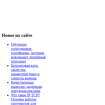
Новое
на сайте
Обучение
сотрудников:
платформы, которые
вовлекают линейный
персонал
Базальтовая вата:
свойства,
характеристики и
секреты выбора
Качественные
вывески: надёжная
наружная реклама
Что такое IP TCP?
Основы работы
протоколов для