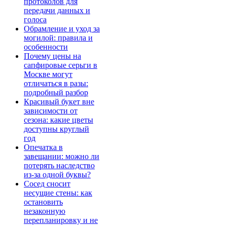
протоколов для
передачи данных и
голоса
Обрамление и уход за
могилой: правила и
особенности
Почему цены на
сапфировые серьги в
Москве могут
отличаться в разы:
подробный разбор
Красивый букет вне
зависимости от
сезона: какие цветы
доступны круглый
год
Опечатка в
завещании: можно ли
потерять наследство
из-за одной буквы?
Сосед сносит
несущие стены: как
остановить
незаконную
перепланировку и не