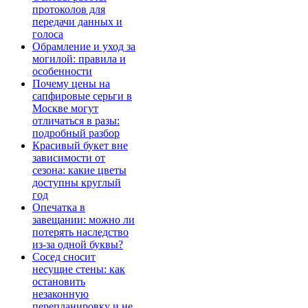
протоколов для
передачи данных и
голоса
Обрамление и уход за
могилой: правила и
особенности
Почему цены на
сапфировые серьги в
Москве могут
отличаться в разы:
подробный разбор
Красивый букет вне
зависимости от
сезона: какие цветы
доступны круглый
год
Опечатка в
завещании: можно ли
потерять наследство
из-за одной буквы?
Сосед сносит
несущие стены: как
остановить
незаконную
перепланировку и не