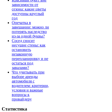
Красивый букет вне
зависимости от
сезона: какие цветы
доступны круглый
год
Опечатка в
завещании: можно ли
потерять наследство
из-за одной буквы?
Сосед сносит
несущие стены: как
остановить
незаконную
перепланировку и не
остаться под
завалами?
Что учитывать при
выборе аренды
автомобиля с
водителем: критерии,
условия и важные
вопросы к
провайдеру
Статистика