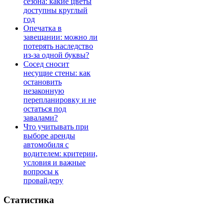
сезона: какие цветы
доступны круглый
год
Опечатка в
завещании: можно ли
потерять наследство
из-за одной буквы?
Сосед сносит
несущие стены: как
остановить
незаконную
перепланировку и не
остаться под
завалами?
Что учитывать при
выборе аренды
автомобиля с
водителем: критерии,
условия и важные
вопросы к
провайдеру
Статистика