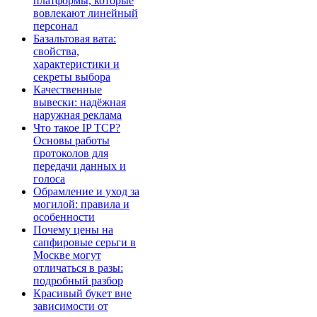
платформы, которые
вовлекают линейный
персонал
Базальтовая вата:
свойства,
характеристики и
секреты выбора
Качественные
вывески: надёжная
наружная реклама
Что такое IP TCP?
Основы работы
протоколов для
передачи данных и
голоса
Обрамление и уход за
могилой: правила и
особенности
Почему цены на
сапфировые серьги в
Москве могут
отличаться в разы:
подробный разбор
Красивый букет вне
зависимости от