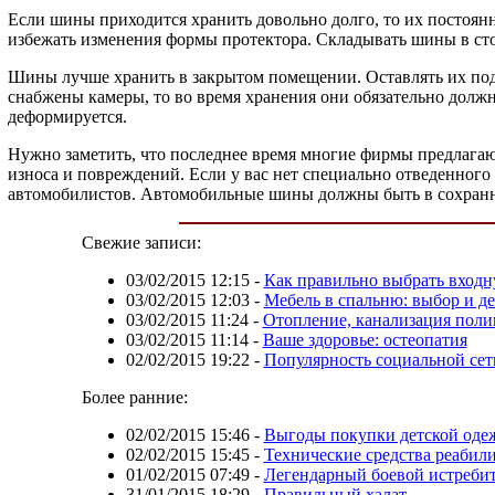
Если шины приходится хранить довольно долго, то их постоянн
избежать изменения формы протектора. Складывать шины в сто
Шины лучше хранить в закрытом помещении. Оставлять их под
снабжены камеры, то во время хранения они обязательно должн
деформируется.
Нужно заметить, что последнее время многие фирмы предлагаю
износа и повреждений. Если у вас нет специально отведенного 
автомобилистов. Автомобильные шины должны быть в сохранн
Свежие записи:
03/02/2015 12:15
-
Как правильно выбрать входн
03/02/2015 12:03
-
Мебель в спальню: выбор и д
03/02/2015 11:24
-
Отопление, канализация поли
03/02/2015 11:14
-
Ваше здоровье: остеопатия
02/02/2015 19:22
-
Популярность социальной сет
Более ранние:
02/02/2015 15:46
-
Выгоды покупки детской оде
02/02/2015 15:45
-
Технические средства реабил
01/02/2015 07:49
-
Легендарный боевой истребит
31/01/2015 18:29
-
Правильный халат