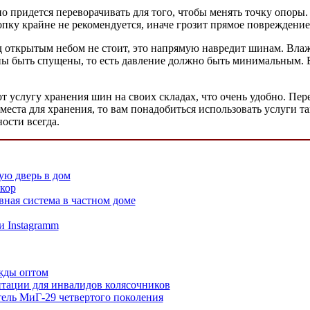
о придется переворачивать для того, чтобы менять точку опоры.
пку крайне не рекомендуется, иначе грозит прямое повреждение
 открытым небом не стоит, это напрямую навредит шинам. Вла
ы быть спущены, то есть давление должно быть минимальным. В 
т услугу хранения шин на своих складах, что очень удобно. Пе
места для хранения, то вам понадобиться использовать услуги т
ости всегда.
ую дверь в дом
екор
вная система в частном доме
и Instagramm
жды оптом
итации для инвалидов колясочников
ель МиГ-29 четвертого поколения