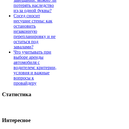
завещании: можно ли
потерять наследство
из-за одной буквы?
Сосед сносит
несущие стены: как
остановить
незаконную
перепланировку и не
остаться под
завалами?
Что учитывать при
выборе аренды
автомобиля с
водителем: критерии,
условия и важные
вопросы к
провайдеру
Статистика
Интересное