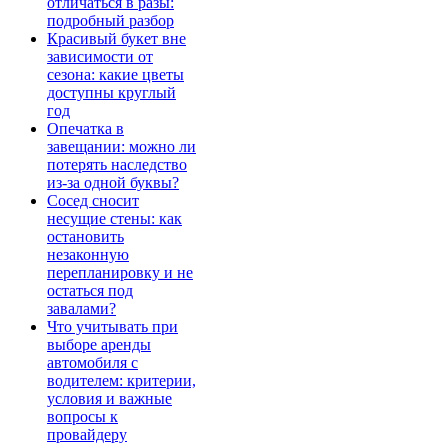
отличаться в разы:
подробный разбор
Красивый букет вне
зависимости от
сезона: какие цветы
доступны круглый
год
Опечатка в
завещании: можно ли
потерять наследство
из-за одной буквы?
Сосед сносит
несущие стены: как
остановить
незаконную
перепланировку и не
остаться под
завалами?
Что учитывать при
выборе аренды
автомобиля с
водителем: критерии,
условия и важные
вопросы к
провайдеру