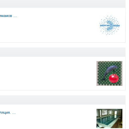
аммамов …
оляция. …