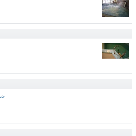
ий: …