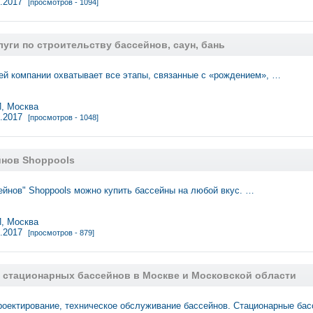
6.2017
[просмотров - 1094]
уги по строительству бассейнов, саун, бань
ей компании охватывает все этапы, связанные с «рождением», …
 Москва
6.2017
[просмотров - 1048]
йнов Shoppools
ейнов" Shoppools можно купить бассейны на любой вкус. …
 Москва
6.2017
[просмотров - 879]
 стационарных бассейнов в Москве и Московской области
роектирование, техническое обслуживание бассейнов. Стационарные бас