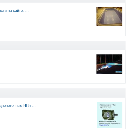
сти на сайте. …
однопоточные НПл …