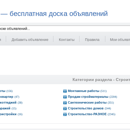
 — бесплатная доска объявлений
я
Добавить объявление
Контакты
Правила
Мои объяв
Категории раздела -
Строи
оты
Монтажные работы
(156)
(511)
 квартир
Продам стройматериалы
(47)
(2204)
коттеджей
Сантехнические работы
(38)
(351)
аражей
Строительство домов
(15)
(544)
ристройки
Строительство-РАЗНОЕ
(16)
(2345)