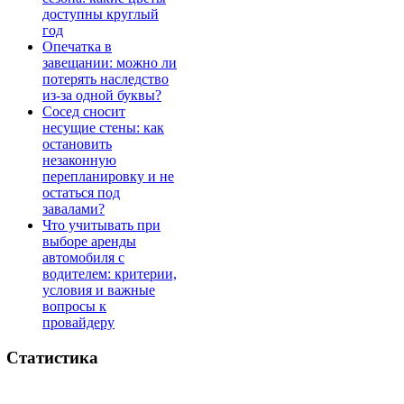
доступны круглый
год
Опечатка в
завещании: можно ли
потерять наследство
из-за одной буквы?
Сосед сносит
несущие стены: как
остановить
незаконную
перепланировку и не
остаться под
завалами?
Что учитывать при
выборе аренды
автомобиля с
водителем: критерии,
условия и важные
вопросы к
провайдеру
Статистика