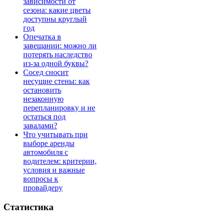
зависимости от
сезона: какие цветы
доступны круглый
год
Опечатка в
завещании: можно ли
потерять наследство
из-за одной буквы?
Сосед сносит
несущие стены: как
остановить
незаконную
перепланировку и не
остаться под
завалами?
Что учитывать при
выборе аренды
автомобиля с
водителем: критерии,
условия и важные
вопросы к
провайдеру
Статистика