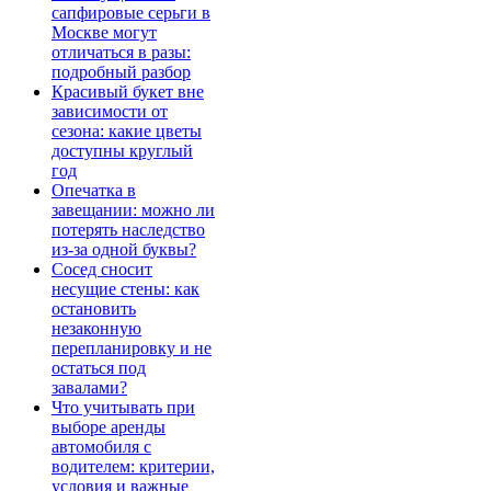
сапфировые серьги в
Москве могут
отличаться в разы:
подробный разбор
Красивый букет вне
зависимости от
сезона: какие цветы
доступны круглый
год
Опечатка в
завещании: можно ли
потерять наследство
из-за одной буквы?
Сосед сносит
несущие стены: как
остановить
незаконную
перепланировку и не
остаться под
завалами?
Что учитывать при
выборе аренды
автомобиля с
водителем: критерии,
условия и важные