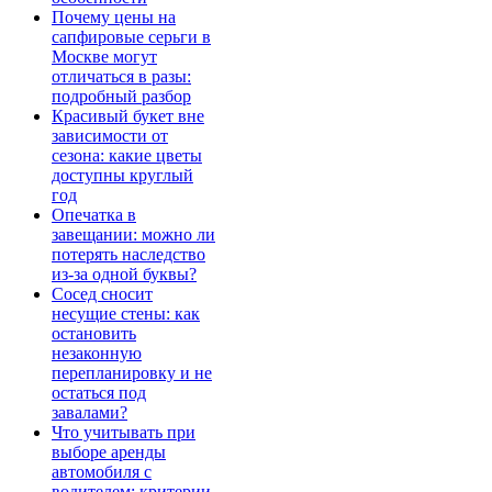
Почему цены на
сапфировые серьги в
Москве могут
отличаться в разы:
подробный разбор
Красивый букет вне
зависимости от
сезона: какие цветы
доступны круглый
год
Опечатка в
завещании: можно ли
потерять наследство
из-за одной буквы?
Сосед сносит
несущие стены: как
остановить
незаконную
перепланировку и не
остаться под
завалами?
Что учитывать при
выборе аренды
автомобиля с
водителем: критерии,