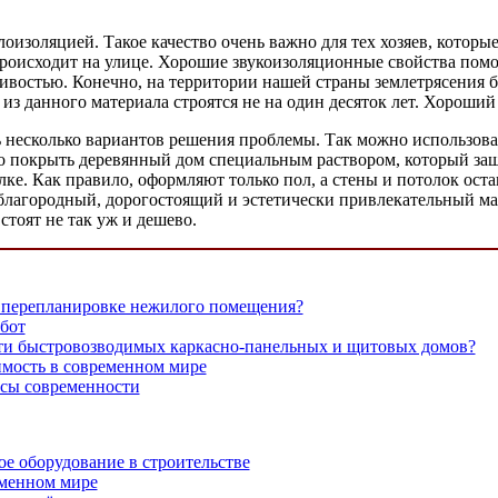
изоляцией. Такое качество очень важно для тех хозяев, которые
 происходит на улице. Хорошие звукоизоляционные свойства помо
востью. Конечно, на территории нашей страны землетрясения б
из данного материала строятся не на один десяток лет. Хороший 
ь несколько вариантов решения проблемы. Так можно использоват
 покрыть деревянный дом специальным раствором, который за
ке. Как правило, оформляют только пол, а стены и потолок ост
 благородный, дорогостоящий и эстетически привлекательный ма
стоят не так уж и дешево.
и перепланировке нежилого помещения?
бот
ти быстровозводимых каркасно-панельных и щитовых домов?
имость в современном мире
сы современности
ое оборудование в строительстве
еменном мире