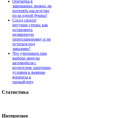
Опечатка в
завещании: можно ли
потерять наследство
из-за одной буквы?
Сосед сносит
несущие стены: как
остановить
незаконную
перепланировку и не
остаться под
завалами?
Что учитывать при
выборе аренды
автомобиля с
водителем: критерии,
условия и важные
вопросы к
провайдеру
Статистика
Интересное