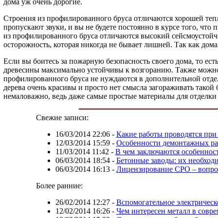
дома уж очень дорогие.
Строения из профилированного бруса отличаются хорошей тепло
пропускают звуки, и вы не будете постоянно в курсе того, что
из профилированного бруса отличаются высокий сейсмоустойчи
осторожность, которая никогда не бывает лишней. Так как дома 
Если вы боитесь за пожарную безопасность своего дома, то ест
древесины максимально устойчивы к возгоранию. Также можно
профилированного бруса не нуждаются в дополнительной отдел
дерева очень красивы и просто нет смысла загораживать такой
немаловажно, ведь даже самые простые материалы для отделки 
Свежие записи:
16/03/2014 22:06
-
Какие работы проводятся пр
12/03/2014 15:59
-
Особенности демонтажных ра
11/03/2014 11:42
-
В чем заключаются особеннос
06/03/2014 18:54
-
Бетонные заводы: их необход
06/03/2014 16:13
-
Лицензирование СРО – вопро
Более ранние:
26/02/2014 12:27
-
Вспомогательное электрическ
12/02/2014 16:26
-
Чем интересен металл в совр