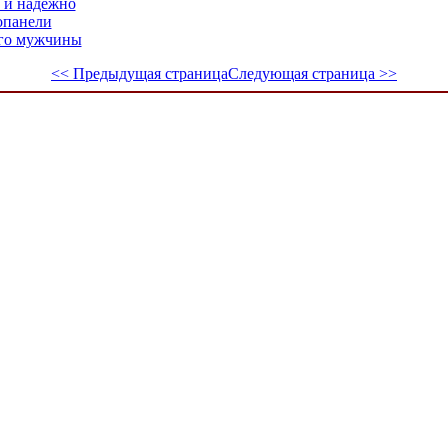
 и надёжно
опанели
ого мужчины
<< Предыдущая страница
Следующая страница >>