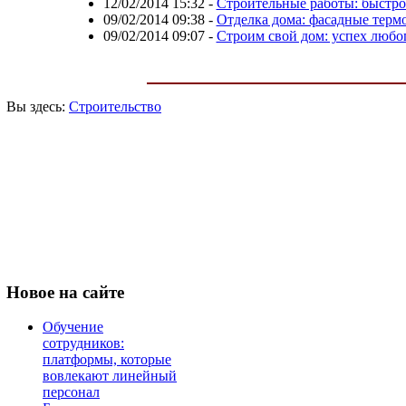
12/02/2014 15:32
-
Строительные работы: быстро
09/02/2014 09:38
-
Отделка дома: фасадные терм
09/02/2014 09:07
-
Строим свой дом: успех люб
Вы здесь:
Строительство
Новое
на сайте
Обучение
сотрудников:
платформы, которые
вовлекают линейный
персонал