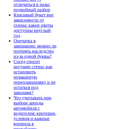
отличаться в разы:
подробный разбор
Красивый букет вне
зависимости от
сезона: какие цветы
доступны круглый
год
Опечатка в
завещании: можно ли
потерять наследство
из-за одной буквы?
Сосед сносит
несущие стены: как
остановить
незаконную
перепланировку и не
остаться под
завалами?
Что учитывать при
выборе аренды
автомобиля с
водителем: критерии,
условия и важные
вопросы к
провайдеру