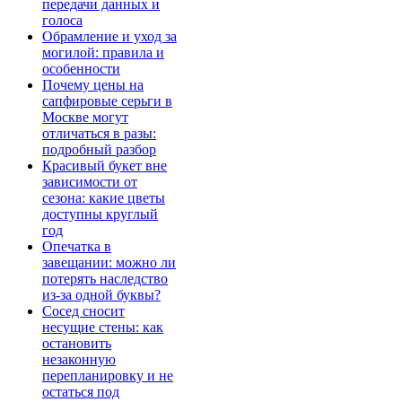
передачи данных и
голоса
Обрамление и уход за
могилой: правила и
особенности
Почему цены на
сапфировые серьги в
Москве могут
отличаться в разы:
подробный разбор
Красивый букет вне
зависимости от
сезона: какие цветы
доступны круглый
год
Опечатка в
завещании: можно ли
потерять наследство
из-за одной буквы?
Сосед сносит
несущие стены: как
остановить
незаконную
перепланировку и не
остаться под