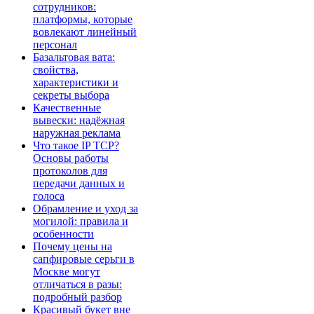
сотрудников:
платформы, которые
вовлекают линейный
персонал
Базальтовая вата:
свойства,
характеристики и
секреты выбора
Качественные
вывески: надёжная
наружная реклама
Что такое IP TCP?
Основы работы
протоколов для
передачи данных и
голоса
Обрамление и уход за
могилой: правила и
особенности
Почему цены на
сапфировые серьги в
Москве могут
отличаться в разы:
подробный разбор
Красивый букет вне