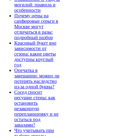
могилой: правила и
особенности
Почему цены на
сапфировые серьги в
Москве могут
отличаться в разы:
подробный разбор
Красивый букет вне
зависимости от
сезона: какие цветы
доступны круглый
год
Опечатка в
завещании: можно ли
потерять наследство
из-за одной буквы?
Сосед сносит
несущие стены: как
остановить
незаконную
перепланировку и не
остаться под
завалами?
Что учитывать при
выборе аренды