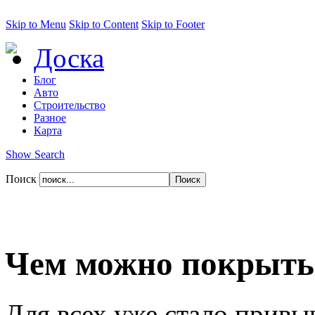
Skip to Menu
Skip to Content
Skip to Footer
Доска
Блог
Авто
Строительство
Разное
Карта
Show Search
Поиск
Чем можно покрыть
Для всех уже стало привы