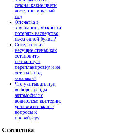
сезона: какие цветы
доступны круглый
год
Опечатка в
завещании: можно ли
потерять наследство
из-за одной буквы?
Сосед сносит
несущие стены: как
остановить
незаконную
перепланировку и не
остаться под
завалами?
Что учитывать при
выборе аренды
автомобиля с
водителем: критерии,
условия и важные
вопросы к
провайдеру
Статистика