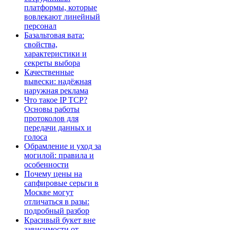
платформы, которые
вовлекают линейный
персонал
Базальтовая вата:
свойства,
характеристики и
секреты выбора
Качественные
вывески: надёжная
наружная реклама
Что такое IP TCP?
Основы работы
протоколов для
передачи данных и
голоса
Обрамление и уход за
могилой: правила и
особенности
Почему цены на
сапфировые серьги в
Москве могут
отличаться в разы:
подробный разбор
Красивый букет вне
зависимости от