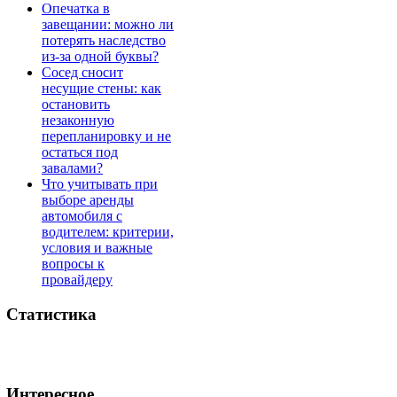
Опечатка в
завещании: можно ли
потерять наследство
из-за одной буквы?
Сосед сносит
несущие стены: как
остановить
незаконную
перепланировку и не
остаться под
завалами?
Что учитывать при
выборе аренды
автомобиля с
водителем: критерии,
условия и важные
вопросы к
провайдеру
Статистика
Интересное