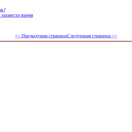
ык?
 провести время
<< Предыдущая страница
Следующая страница >>