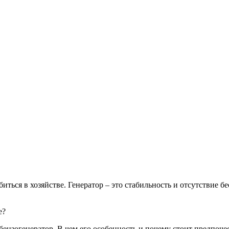
иться в хозяйстве. Генератор – это стабильность и отсутствие б
е?
бензогенератор. В чем его особенность и почему стоит предпоче