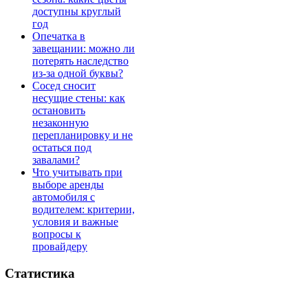
доступны круглый
год
Опечатка в
завещании: можно ли
потерять наследство
из-за одной буквы?
Сосед сносит
несущие стены: как
остановить
незаконную
перепланировку и не
остаться под
завалами?
Что учитывать при
выборе аренды
автомобиля с
водителем: критерии,
условия и важные
вопросы к
провайдеру
Статистика