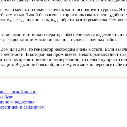
нь мало места, поэтому его очень часто используют туристы. Эт
ебляемостью. Такой бензогенератор использовать очень удобно.
этому, всегда нужно знаь, куда обратиться за ремонтом. Ремонт 
ависимости от вида генератора обеспечивается надежность и с
 электростанции можно использовать для сварочных работ.
дом или дача, то генератор необходим очень к стати. Если вы счи
от местности. В которой вы проживаете. Некоторые местности х
ботает беспрепятственно и бесперебойно, то цены ему просто не
итуации. Ведь он небольшой, поэтому его можно переносить без 
ия взрослой жизни
ербург
ивного водостока
черепицей и сайдингом