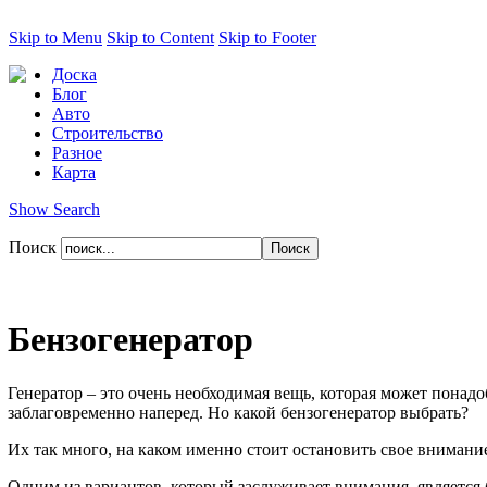
Skip to Menu
Skip to Content
Skip to Footer
Доска
Блог
Авто
Строительство
Разное
Карта
Show Search
Поиск
Бензогенератор
Генератор – это очень необходимая вещь, которая может понадоб
заблаговременно наперед. Но какой бензогенератор выбрать?
Их так много, на каком именно стоит остановить свое внимани
Одним из вариантов, который заслуживает внимания, является 