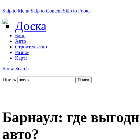
Skip to Menu
Skip to Content
Skip to Footer
Доска
Блог
Авто
Строительство
Разное
Карта
Show Search
Поиск
Барнаул: где выгодн
авто?