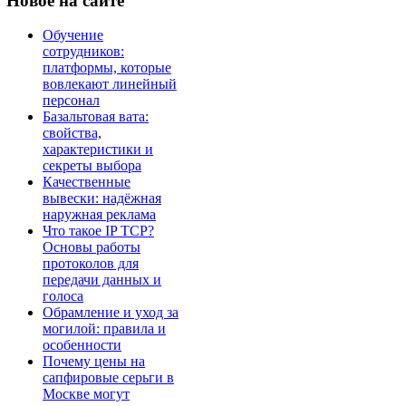
Новое
на сайте
Обучение
сотрудников:
платформы, которые
вовлекают линейный
персонал
Базальтовая вата:
свойства,
характеристики и
секреты выбора
Качественные
вывески: надёжная
наружная реклама
Что такое IP TCP?
Основы работы
протоколов для
передачи данных и
голоса
Обрамление и уход за
могилой: правила и
особенности
Почему цены на
сапфировые серьги в
Москве могут