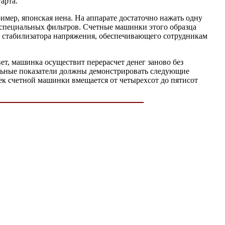
арта.
мер, японская иена. На аппарате достаточно нажать одну
 специальных фильтров. Счетные машинки этого образца
е стабилизатора напряжения, обеспечивающего сотрудникам
вет, машинка осуществит перерасчет денег заново без
мальные показатели должны демонстрировать следующие
тсек счетной машинки вмещается от четырехсот до пятисот