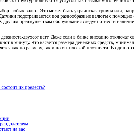
совых структур пользуются услугой так называемого ручного ст
ор любых валют. Это может быть украинская гривна или, напри
. Датчики подстраиваются под разнообразные валюты с помощью
 К другим преимуществам оборудования следует отнести наличи
девяноста-двухсот ватт. Даже если в банке внезапно отключат с
нкнот в минуту. Что касается размера денежных средств, мини
яется как по размеру, так и по оптической плотности. В один о
 состоит их прелесть?
кции
рендодателям
тают на вас