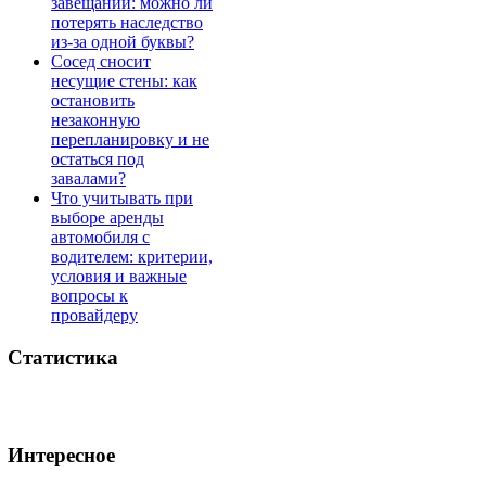
завещании: можно ли
потерять наследство
из-за одной буквы?
Сосед сносит
несущие стены: как
остановить
незаконную
перепланировку и не
остаться под
завалами?
Что учитывать при
выборе аренды
автомобиля с
водителем: критерии,
условия и важные
вопросы к
провайдеру
Статистика
Интересное