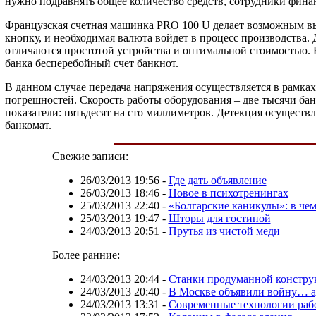
нужно подравнять общее количество средств, сотрудники финан
Французская счетная машинка PRO 100 U делает возможным выб
кнопку, и необходимая валюта войдет в процесс производства
отличаются простотой устройства и оптимальной стоимостью.
банка бесперебойный счет банкнот.
В данном случае передача напряжения осуществляется в рамках 
погрешностей. Скорость работы оборудования – две тысячи ба
показатели: пятьдесят на сто миллиметров. Детекция осуществл
банкомат.
Свежие записи:
26/03/2013 19:56
-
Где дать объявление
26/03/2013 18:46
-
Новое в психотренингах
25/03/2013 22:40
-
«Болгарские каникулы»: в чем
25/03/2013 19:47
-
Шторы для гостиной
24/03/2013 20:51
-
Прутья из чистой меди
Более ранние:
24/03/2013 20:44
-
Станки продуманной констру
24/03/2013 20:40
-
В Москве объявили войну… а
24/03/2013 13:31
-
Современные технологии рабо