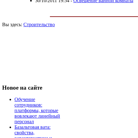
30/10/2011 19:54
-
Освещение ванной комнаты
Вы здесь:
Строительство
Новое
на сайте
Обучение
сотрудников:
платформы, которые
вовлекают линейный
персонал
Базальтовая вата:
свойства,