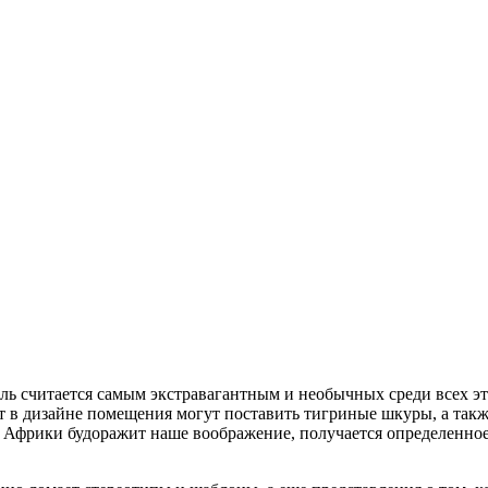
иль считается самым экстравагантным и необычных среди всех э
 в дизайне помещения могут поставить тигриные шкуры, а такж
е Африки будоражит наше воображение, получается определенное