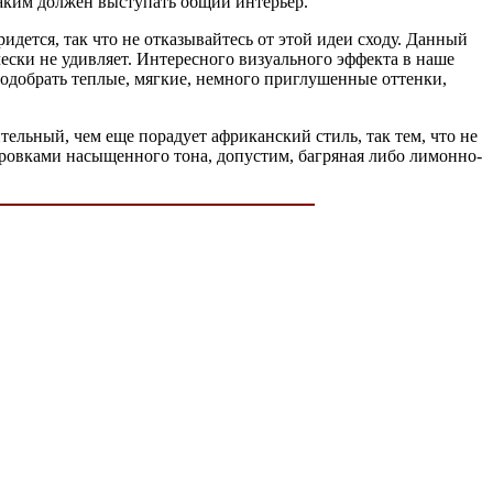
каким должен выступать общий интерьер.
ется, так что не отказывайтесь от этой идеи сходу. Данный
чески не удивляет. Интересного визуального эффекта в наше
подобрать теплые, мягкие, немного приглушенные оттенки,
ельный, чем еще порадует африканский стиль, так тем, что не
ировками насыщенного тона, допустим, багряная либо лимонно-