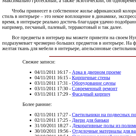
Максимально гротескный, а также экзотический, он одновреме
Чтобы привнесет в собственное жилье африканский колорит, с
стиль в интерьере – это некое воплощение в динамике, экспрес
время, в интерьере реально достичь благодаря удачно подобра
например, песчаный, палевый, терракотовый и так далее.
Все предметы в интерьер вы можете привезти на своем Hyundai
подразумевает чрезмерно больших предметов в интерьере. На 
желтая ткань для мебели в интерьере, апельсиновые светильн
Свежие записи:
04/11/2011 16:17
-
Арка в дверном проеме
04/11/2011 16:15
-
Кирпичные стены
03/11/2011 17:31
-
Оборудование сауны
03/11/2011 17:30
-
Современный ремонт
03/11/2011 17:29
-
Фасадный кирпич
Более ранние:
02/11/2011 17:27
-
Светильники на подвесных по
02/11/2011 17:25
-
Двери для баньки
31/10/2011 18:27
-
Декоративные полы из полим
30/10/2011 19:56
-
Отделочные материалы для в