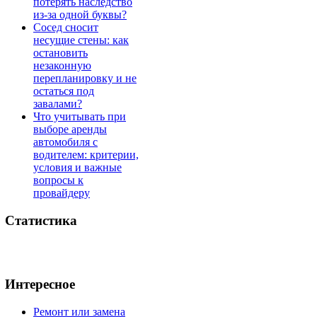
потерять наследство
из-за одной буквы?
Сосед сносит
несущие стены: как
остановить
незаконную
перепланировку и не
остаться под
завалами?
Что учитывать при
выборе аренды
автомобиля с
водителем: критерии,
условия и важные
вопросы к
провайдеру
Статистика
Интересное
Ремонт или замена