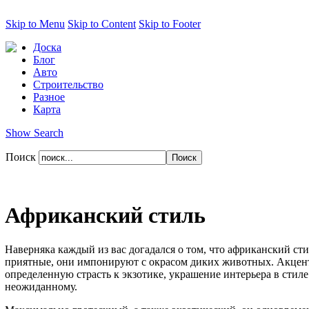
Skip to Menu
Skip to Content
Skip to Footer
Доска
Блог
Авто
Строительство
Разное
Карта
Show Search
Поиск
Африканский стиль
Наверняка каждый из вас догадался о том, что африканский ст
приятные, они импонируют с окрасом диких животных. Акцент
определенную страсть к экзотике, украшение интерьера в стил
неожиданному.