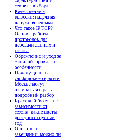
характеристики и
секреты выбора
Качественные
вывески: надёжная
наружная реклама
Что такое IP TCP?
Основы работы
протоколов для
передачи данных и
голоса
Обрамление и уход за
могилой: правила и
особенности
Почему цены на
сапфировые серьги в
Москве могут
отличаться в разы:
подробный разбор
Красивый букет вне
зависимости от
сезона: какие цветы
доступны круглый
год
Опечатка в
завещании: можно ли