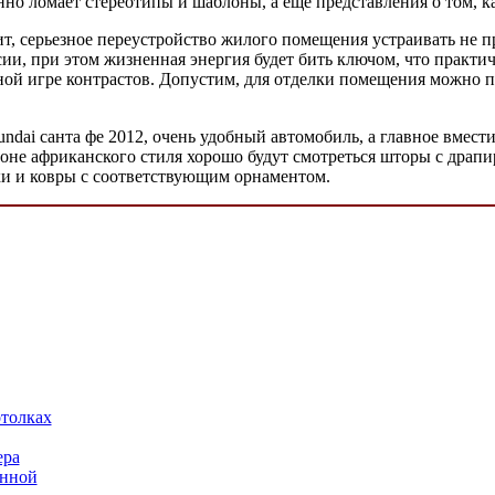
нно ломает стереотипы и шаблоны, а еще представления о том, 
ерьезное переустройство жилого помещения устраивать не прид
сии, при этом жизненная энергия будет бить ключом, что практи
нной игре контрастов. Допустим, для отделки помещения можно 
 санта фе 2012, очень удобный автомобиль, а главное вместит
фоне африканского стиля хорошо будут смотреться шторы с драп
ики и ковры с соответствующим орнаментом.
толках
ера
анной