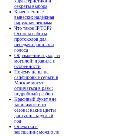
характеристики и
секреты выбора
Качественные
вывески: надёжная
наружная реклама
Что такое IP TCP?
Основы работы
протоколов для
передачи данных и
голоса
Обрамление и уход за
могилой: правила и
особенности
Почему цены на
сапфировые серьги в
Москве могут
отличаться в разы:
подробный разбор
Красивый букет вне
зависимости от
сезона: какие цветы
доступны круглый
год
Опечатка в
завещании: можно ли