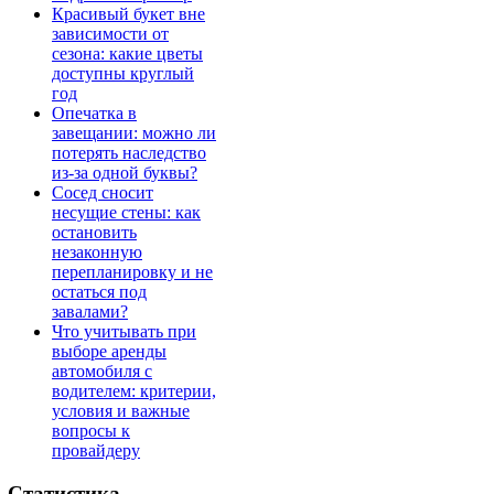
Красивый букет вне
зависимости от
сезона: какие цветы
доступны круглый
год
Опечатка в
завещании: можно ли
потерять наследство
из-за одной буквы?
Сосед сносит
несущие стены: как
остановить
незаконную
перепланировку и не
остаться под
завалами?
Что учитывать при
выборе аренды
автомобиля с
водителем: критерии,
условия и важные
вопросы к
провайдеру
Статистика