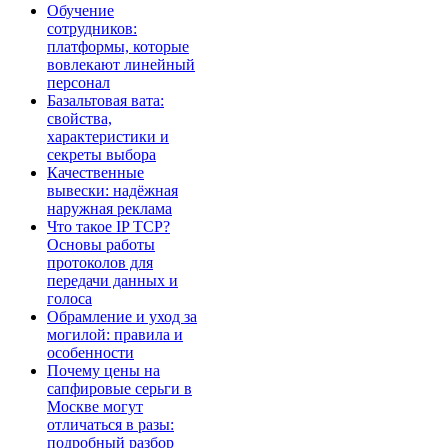
Обучение
сотрудников:
платформы, которые
вовлекают линейный
персонал
Базальтовая вата:
свойства,
характеристики и
секреты выбора
Качественные
вывески: надёжная
наружная реклама
Что такое IP TCP?
Основы работы
протоколов для
передачи данных и
голоса
Обрамление и уход за
могилой: правила и
особенности
Почему цены на
сапфировые серьги в
Москве могут
отличаться в разы:
подробный разбор