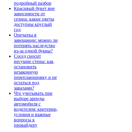
подробный разбор
Красивый букет вне
зависимости от
сезона: какие цветы
доступны круглый
год
Опечатка в
завещании: можно ли
потерять наследство
из-за одной буквы?
Сосед сносит
несущие стены: как
остановить
незаконную
перепланировку и не
остаться под
завалами?
Что учитывать при
выборе аренды
автомобиля с
водителем: критерии,
условия и важные
вопросы к
провайдеру