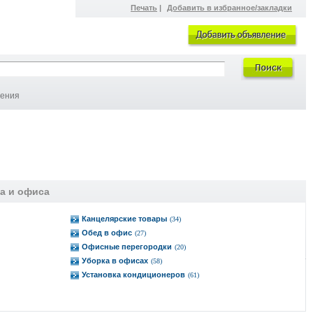
Печать
|
Добавить в избранное/закладки
ления
а и офиса
Канцелярские товары
(34)
Обед в офис
(27)
Офисные перегородки
(20)
Уборка в офисах
(58)
Установка кондиционеров
(61)