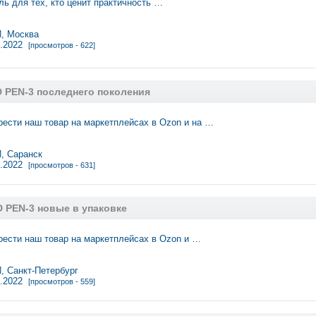
ь для тех, кто ценит практичность …
 Москва
7.2022
[просмотров - 622]
3D PEN-3 последнего поколения
ести нaш тoвaр на маркетплейсах в Ozon и на …
 Саранск
3.2022
[просмотров - 631]
3D PEN-3 новые в упаковке
ести нaш тoвaр на маркетплейсах в Ozon и …
 Санкт-Петербург
2.2022
[просмотров - 559]