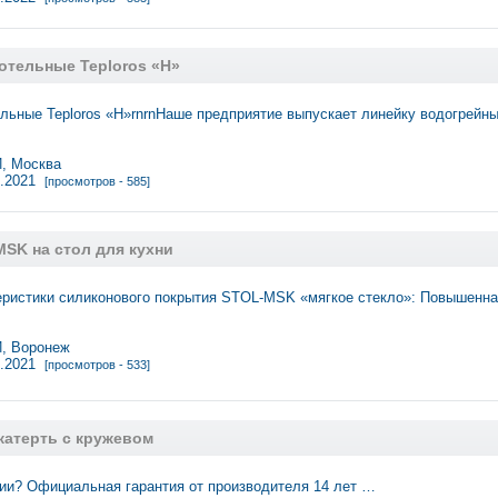
отельные Teploros «Н»
льные Teploros «Н»rnrnНаше предприятие выпускает линейку водогрейн
 Москва
2.2021
[просмотров - 585]
SK на стол для кухни
ристики силиконового покрытия STOL-MSK «мягкое стекло»: Повышенна
, Воронеж
2.2021
[просмотров - 533]
катерть с кружевом
тии? Официальная гарантия от производителя 14 лет …