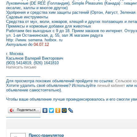
Луковичные (DE REE (Голландия), Simple Pleasures (Канада) : гиаци
оксалис, каллы и многое другое)
Удобрения и средства хим защиты растений (Ортон, Август, Зеленая 
Садовые инструменты
Средства от мух, моли, комаров, клещей и других ползающих и ле
Премиксы и кормовые добавки для животных
Работаем без выходных с 9 до 18. Прием заказов по интернет. Отгруз
ул. 1-ая Останкинская, д. 55, зал Ж магазин радуга
http: //www. semena. hotbox. ru
Актуально до
04.07.12
г. Москва
Касьянов Валерий Викторович
(903) 5414819, (926) 1641810
Написать письмо
----------------------------
Для просмотра похожих объявлений пройдите по ссылке:
Сельское хо
Хотите удалить своё объявление? Используйте
или н
личный кабинет
объявление самостоятельно).
Чтобы ваше объявление лучше проиндексировалось и его смогли уви
Поделиться…
----------------------------
Пресс-гранулятор