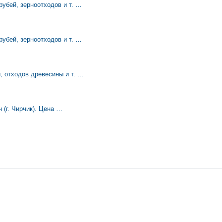
рубей, зерноотходов и т. …
рубей, зерноотходов и т. …
, отходов древесины и т. …
 (г. Чирчик). Цена …