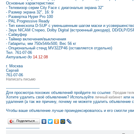
Основные характеристики:
- Телевизор серии City Face с диагональю экрана 32"
- Размер экрана 32", 16: 9
- Развертка Hyper Pro 100
- PAL Progressive Ready
- Тип кинескопа D-SUP с уменьшенным шагом маски и усовершенств
- Звук NICAM Стерео, Dolby Digital (встроенный декодер), DD/DLP/DS
- Сабвуфер
- Таймер включения/выключения
- Габариты, мм 750х544х500, Вес 56 кг
- Опциональный стенд MV32ZP46 (оставляется отдельно)
Тел. 761-07-06
Актуально до
14.12.08
г. Москва
Сергей
761-07-06
Написать письмо
----------------------------
Для просмотра похожих объявлений пройдите по ссылке:
Продам тел
Хотите удалить своё объявление? Используйте
или н
личный кабинет
удаления (а так же причину, почему не можете удалить объявление 
Чтобы ваше объявление лучше проиндексировалось и его смогли уви
Поделиться…
----------------------------