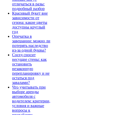
отличаться в разы:
подробный разбор
Красивый букет вне
зависимости от
сезона: какие цветы
доступны круглый
год
Опечатка в
завещании: можно ли
потерять наследство
из-за одной буквы?
Сосед сносит
несущие стены: как
остановить
незаконную
перепланировку и не
остаться под
завалами?
Что учитывать при
выборе аренды
автомобиля с
водителем: критерии,
условия и важные
вопросы к
провайдеру