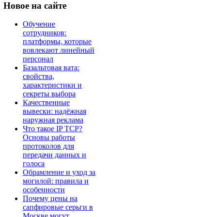
Новое
на сайте
Обучение
сотрудников:
платформы, которые
вовлекают линейный
персонал
Базальтовая вата:
свойства,
характеристики и
секреты выбора
Качественные
вывески: надёжная
наружная реклама
Что такое IP TCP?
Основы работы
протоколов для
передачи данных и
голоса
Обрамление и уход за
могилой: правила и
особенности
Почему цены на
сапфировые серьги в
Москве могут