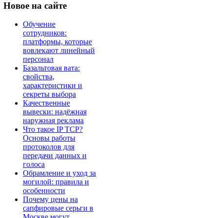
Новое
на сайте
Обучение
сотрудников:
платформы, которые
вовлекают линейный
персонал
Базальтовая вата:
свойства,
характеристики и
секреты выбора
Качественные
вывески: надёжная
наружная реклама
Что такое IP TCP?
Основы работы
протоколов для
передачи данных и
голоса
Обрамление и уход за
могилой: правила и
особенности
Почему цены на
сапфировые серьги в
Москве могут