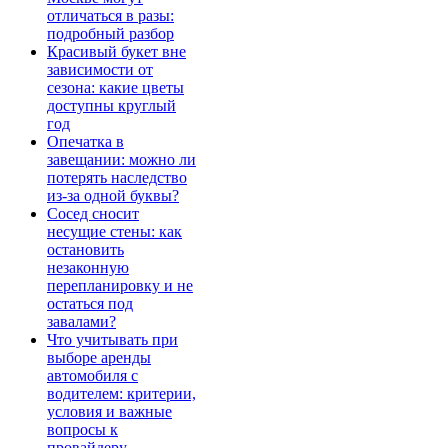
отличаться в разы:
подробный разбор
Красивый букет вне
зависимости от
сезона: какие цветы
доступны круглый
год
Опечатка в
завещании: можно ли
потерять наследство
из-за одной буквы?
Сосед сносит
несущие стены: как
остановить
незаконную
перепланировку и не
остаться под
завалами?
Что учитывать при
выборе аренды
автомобиля с
водителем: критерии,
условия и важные
вопросы к
провайдеру