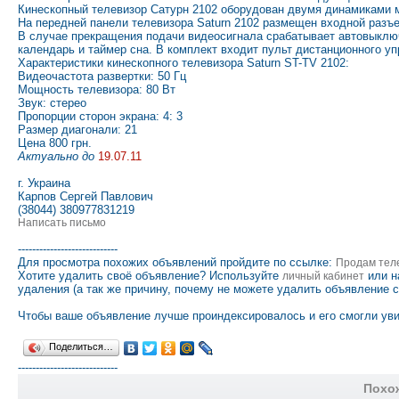
Кинескопный телевизор Сатурн 2102 оборудован двумя динамиками м
На передней панели телевизора Saturn 2102 размещен входной разъ
В случае прекращения подачи видеосигнала срабатывает автовыклю
календарь и таймер сна. В комплект входит пульт дистанционного уп
Характеристики кинескопного телевизора Saturn ST-TV 2102:
Видеочастота развертки: 50 Гц
Мощность телевизора: 80 Вт
Звук: стерео
Пропорции сторон экрана: 4: 3
Размер диагонали: 21
Цена 800 грн.
Актуально до
19.07.11
г. Украина
Карпов Сергей Павлович
(38044) 380977831219
Написать письмо
----------------------------
Для просмотра похожих объявлений пройдите по ссылке:
Продам тел
Хотите удалить своё объявление? Используйте
или н
личный кабинет
удаления (а так же причину, почему не можете удалить объявление 
Чтобы ваше объявление лучше проиндексировалось и его смогли уви
Поделиться…
----------------------------
Похо