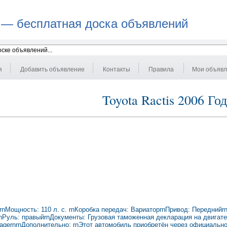
 — бесплатная доска объявлений
я
Добавить объявление
Контакты
Правила
Мои объяв
Toyota Ractis 2006 Год
5 лrnМощность: 110 л. с. rnКоробка передач: ВариаторrnПривод: Переднийr
rnРуль: правыйrnДокументы: Грузовая таможенная декларация на двигате
ckagernrnДополнительно: rnЭтот автомобиль приобретён через официальн