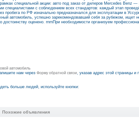
амках специальной акции: авто под заказ от дилеров Mercedes Benz — в
и специалистами с соблюдением всех стандартов: каждый этап провед
з пробега по РФ изначально предназначался для эксплуатации в Уссури
ёжный автомобиль, успешно зарекомендовавший себя за рубежом, ищет н
по достоинству оценено. rnrnПри необходимости организуем профессион
ковой автомобиль
апишите нам через
, указав адрес этой страницы и 
Форму обратной связи
деть больше людей, используйте кнопки:
Похожие объявления