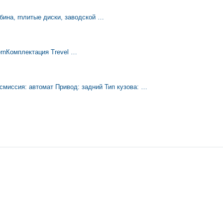
бина, rnлитые диски, заводской …
еrnКомплектация Тrevel …
нсмиссия: автомат Привод: задний Тип кузова: …