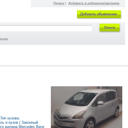
Печать
|
Добавить в избранное/закладки
ления
nТип кузова:
ль и кузов ( Законный
ого дилера Mercedes Benz