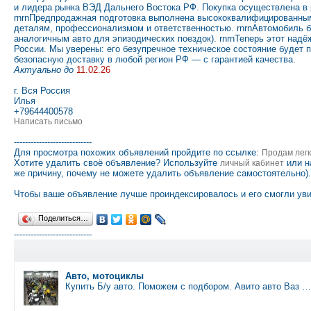
и лидера рынка ВЭД Дальнего Востока РФ. Покупка осуществлена в р
rnrnПредпродажная подготовка выполнена высококвалифицированным
деталям, профессионализмом и ответственностью. rnrnАвтомобиль бе
аналогичным авто для эпизодических поездок). rnrnТеперь этот над
России. Мы уверены: его безупречное техническое состояние будет 
безопасную доставку в любой регион РФ — с гарантией качества.
Актуально до
11.02.26
г. Вся Россия
Илья
+79644400578
Написать письмо
----------------------------
Для просмотра похожих объявлений пройдите по ссылке:
Продам лег
Хотите удалить своё объявление? Используйте
или н
личный кабинет
же причину, почему не можете удалить объявление самостоятельно).
Чтобы ваше объявление лучше проиндексировалось и его смогли уви
Поделиться…
----------------------------
Авто, мотоциклы
Купить Б/у авто. Поможем с подбором. Авито авто Ваз …