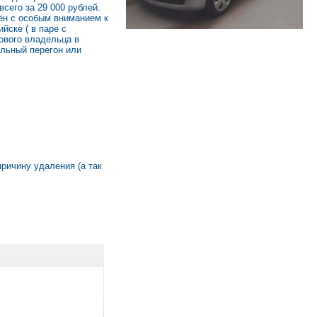
сего за 29 000 рублей.
ён с особым вниманием к
йске ( в паре с
ового владельца в
альный перегон или
причину удаления (а так