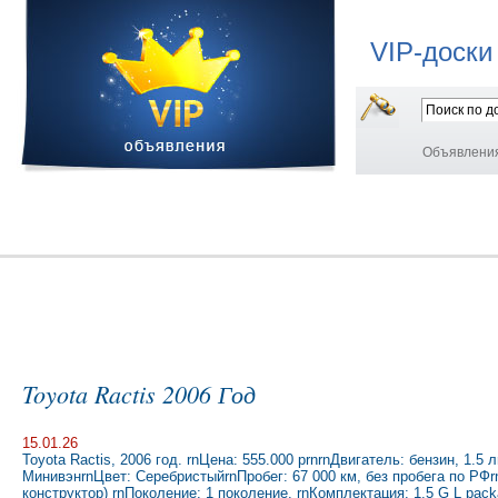
VIP-доски
Объявлени
Toyota Ractis 2006 Год
15.01.26
Toyota Ractis, 2006 год. rnЦена: 555.000 рrnrnДвигатель: бензин, 1.
МинивэнrnЦвет: СеребристыйrnПробег: 67 000 км, без пробега по РФ
конструктор) rnПоколение: 1 поколение. rnКомплектация: 1.5 G L pa