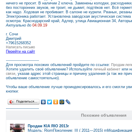
ничего не просит. В наличии 2 ключа. Заменены колодки, расходники
без посторонних звуков, не троит, не дымит, подтёков нет. Всё герме
как надо. Ходовая не пробивает. В салоне не курили. Рваных, резаны
Электроника работает. Установлена заводская акустическая систем
осмотра: Краснодарский край, Адлер, улица Авиационная 34, Авторы
Актуально до
04.09.19
г. Сочи
Дмитрий
+79615268352
Написать письмо
Перейти на сайт
----------------------------
Для просмотра похожих объявлений пройдите по ссылке:
Продам лег
Хотите удалить своё объявление? Используйте
или н
личный кабинет
, указав адрес этой страницы и причину удаления (а так же при
связи
объявление самостоятельно).
Чтобы ваше объявление лучше проиндексировалось и его смогли ув
кнопки:
Поделиться…
----------------------------
Похожие объявления
Продам KIA RIO 2013г
Модель: RiornПоколение: III ( 2011—2015) rnМодификация