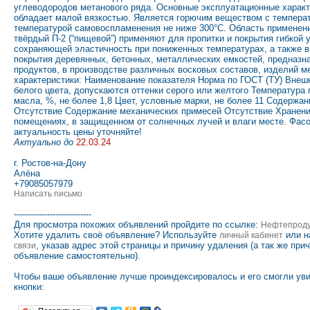
углеводородов метанового ряда. Основные эксплуатационные характ
обладает малой вязкостью. Является горючим веществом с температ
температурой самовоспламенения не ниже 300°С. Область применен
твёрдый П-2 (“пищевой”) применяют для пропитки и покрытия гибкой 
сохраняющей эластичность при пониженных температурах, а также в
покрытия деревянных, бетонных, металлических емкостей, предназ
продуктов, в производстве различных восковых составов, изделий м
характеристики: Наименование показателя Норма по ГОСТ (ТУ) Внеш
белого цвета, допускаются оттенки серого или желтого Температура
масла, %, не более 1,8 Цвет, условные марки, не более 11 Содержа
Отсутствие Содержание механических примесей Отсутствие Хранени
помещениях, в защищенном от солнечных лучей и влаги месте. Фасов
актуальность цены уточняйте!
Актуально до
22.03.24
г. Ростов-на-Дону
Алёна
+79085057979
Написать письмо
----------------------------
Для просмотра похожих объявлений пройдите по ссылке:
Нефтепрод
Хотите удалить своё объявление? Используйте
или н
личный кабинет
, указав адрес этой страницы и причину удаления (а так же при
связи
объявление самостоятельно).
Чтобы ваше объявление лучше проиндексировалось и его смогли ув
кнопки: