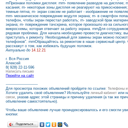
rnПризнаки поломки дисплея: rnrn- появление разводов на дисплее; r
касания; rn- некоторые зоны дисплея не реагируют на прикосновения;
темные пятна; rn- экран совсем не работает - изображение не появля
rnrn- механическое повреждение модуля экрана; rn- в смартфон попал
телефон, чтобы экран перестал работать; rn- заводской брак матер
экрана; rn- повреждение тачскрина, которое произошло из-за сильног
микросхемы, которая отвечает за работу экрана. rnrnДля сотруднико
рядовая проблема. Для начала необходимо провести диагностику, выя
приступать к ремонту. Необходимый для замены экран можно посмот
телефонов". rnrnОбращайтесь за ремонтом в наше сервисный центр. 
расскажут о том, как избежать будущих поломок.
Актуально до
14.12.21
г. Вся Россия
Алексей
8( 928) 22-11-596
Написать письмо
Перейти на сайт
----------------------------
Для просмотра похожих объявлений пройдите по ссылке:
Телефоны и
Хотите удалить своё объявление? Используйте
или н
личный кабинет
, указав адрес этой страницы и причину удаления (а так же при
связи
объявление самостоятельно).
Чтобы ваше объявление лучше проиндексировалось и его смогли ув
кнопки:
Поделиться…