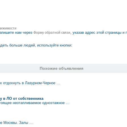
вижимости
апишите нам через
, указав адрес этой страницы и
Форму обратной связи
деть больше людей, используйте кнопки:
Похожие объявления
х отдохнуть в Лазурном-Черное …
у в ЛО от собственника
стоящее неотапливаемое одноэтажное …
ре Москвы. Залы …