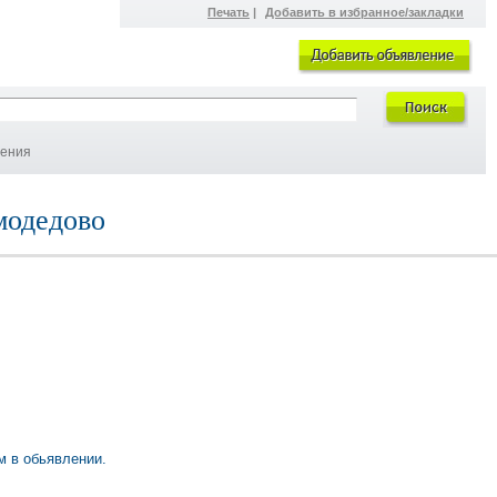
Печать
|
Добавить в избранное/закладки
ления
модедово
м в обьявлении.