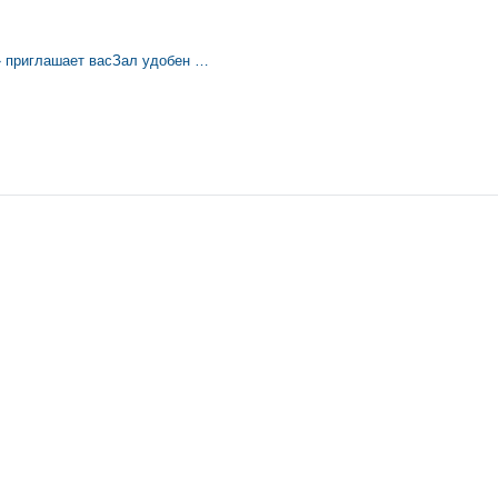
» приглашает васЗал удобен …
Лучшие статьи за 