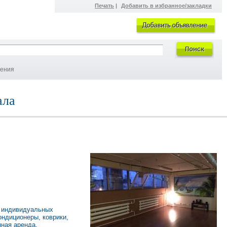
Печать
|
Добавить в избранное/закладки
ления
ала
и индивидуальных
ондиционеры, коврики,
нная аренда.