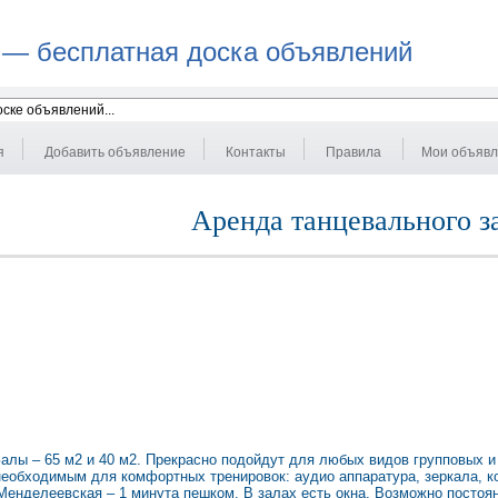
 — бесплатная доска объявлений
я
Добавить объявление
Контакты
Правила
Мои объяв
Аренда танцевального з
алы – 65 м2 и 40 м2. Прекрасно подойдут для любых видов групповых 
необходимым для комфортных тренировок: аудио аппаратура, зеркала, к
Менделеевская – 1 минута пешком. В залах есть окна. Возможно постоя