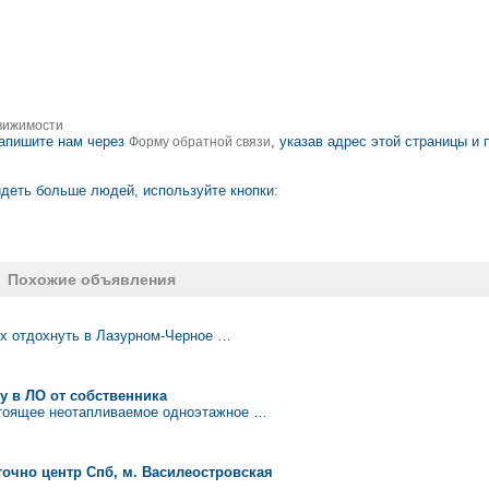
вижимости
апишите нам через
, указав адрес этой страницы и 
Форму обратной связи
деть больше людей, используйте кнопки:
Похожие объявления
х отдохнуть в Лазурном-Черное …
у в ЛО от собственника
стоящее неотапливаемое одноэтажное …
уточно центр Спб, м. Василеостровская