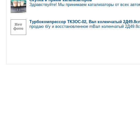
Здравствуйте! Мы принимаем катализаторы от всех авт
Турбокомпрессор ТКЗОС-02, Вал коленчатый 2Д49.8сп
продаю б/у и восстановленное rnВал коленчатый 2Д49.8