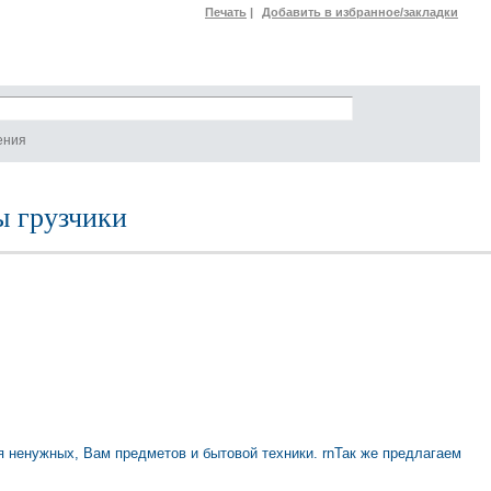
Печать
|
Добавить в избранное/закладки
ения
ы грузчики
 ненужных, Вам предметов и бытовой техники. rnТак же предлагаем