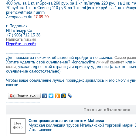
400 руб. за 1 кг. rnБронза 260 руб. за 1 кг. rnЛатунь 220 руб. за 1 кг.
70 руб. за 1 кг. rnСвинец 110 руб. за 1 кг. rnЦинк 70 руб. за 1 кг. rnАк
priemcvetmeta r urnrn
Актуально до
27.09.20
г. Подольск
ИП «Тимур-С»
+7 ( 905) 712 15 38
Написать письмо
Перейти на сайт
----------------------------
Для просмотра похожих объявлений пройдите по ссылке:
Самое разн
Хотите удалить своё объявление? Используйте
или н
личный кабинет
, указав адрес этой страницы и причину удаления (а так же при
связи
объявление самостоятельно).
Чтобы ваше объявление лучше проиндексировалось и его смогли ув
кнопки:
Поделиться…
----------------------------
Похожие объявления
Солнцезащитные очки оптом Maltessa
Мужская коллекция трусов Итальянской торговой марки Enr
Итальянское …