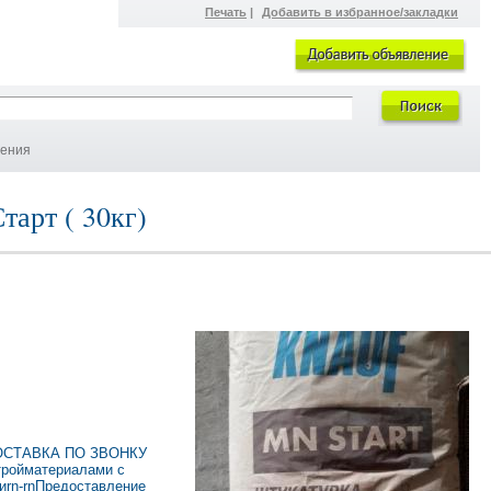
Печать
|
Добавить в избранное/закладки
ления
арт ( 30кг)
 ДОСТАВКА ПО ЗВОНКУ
ройматериалами с
ииrn-rnПредоставление