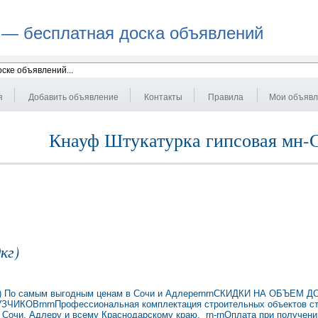
 — бесплатная доска объявлений
я
Добавить объявление
Контакты
Правила
Мои объяв
Кнауф Штукатурка гипсовая мн-Ст
кг)
30кг) По самым выгодным ценам в Сочи и АдлереrnrnСКИДКИ НА ОБЪЕМ
ВrnrnПрофессиональная комплектация строительных объектов ст
по Сочи, Адлеру и всему Краснодарскому краю. rn-rnОплата при получен