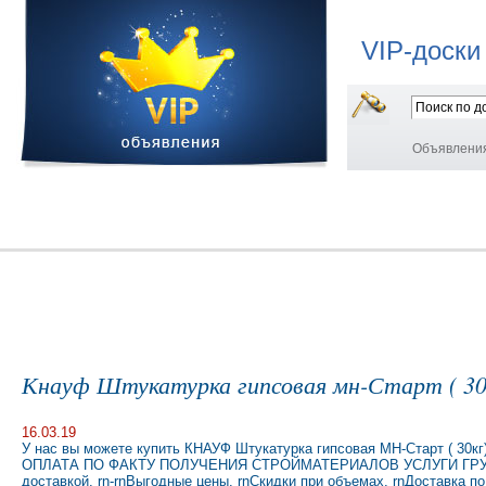
VIP-доски
Объявлени
Кнауф Штукатурка гипсовая мн-Старт ( 30
16.03.19
У нас вы можете купить КНАУФ Штукатурка гипсовая МН-Старт ( 
ОПЛАТА ПО ФАКТУ ПОЛУЧЕНИЯ СТРОЙМАТЕРИАЛОВ УСЛУГИ ГРУЗЧИКО
доставкой. rn-rnВыгодные цены. rnСкидки при объемах. rnДоставка 