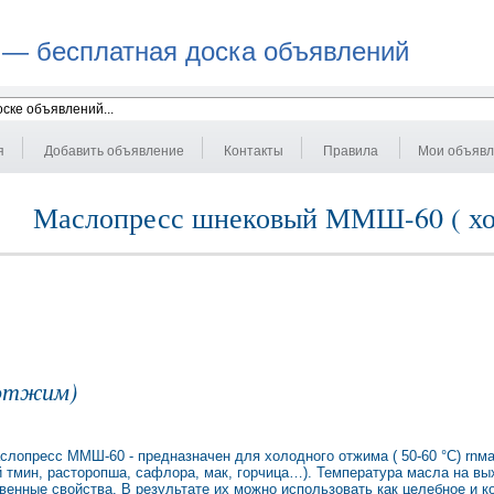
 — бесплатная доска объявлений
я
Добавить объявление
Контакты
Правила
Мои объяв
Маслопресс шнековый ММШ-60 ( хо
 отжим)
опресс ММШ-60 - предназначен для холодного отжима ( 50-60 °C) rnм
ый тмин, расторопша, сафлора, мак, горчица…). Температура масла на в
венные свойства. В результате их можно использовать как целебное и к