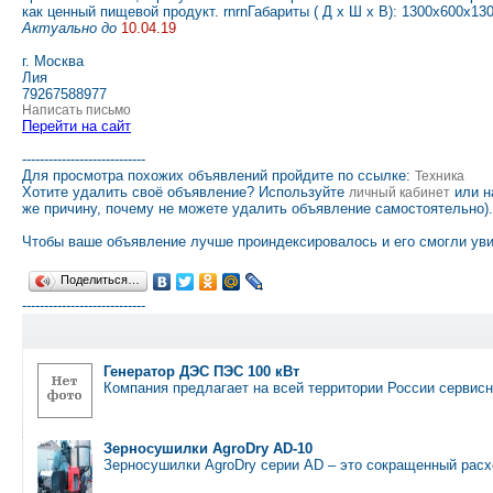
как ценный пищевой продукт. rnrnГабариты ( Д х Ш х В): 1300х600х13
Актуально до
10.04.19
г. Москва
Лия
79267588977
Написать письмо
Перейти на сайт
----------------------------
Для просмотра похожих объявлений пройдите по ссылке:
Техника
Хотите удалить своё объявление? Используйте
или н
личный кабинет
же причину, почему не можете удалить объявление самостоятельно).
Чтобы ваше объявление лучше проиндексировалось и его смогли уви
Поделиться…
----------------------------
Генератор ДЭС ПЭС 100 кВт
Компания предлагает на всей территории России сервис
Зерносушилки AgroDry AD-10
Зерносушилки AgroDry серии AD – это сокращенный рас