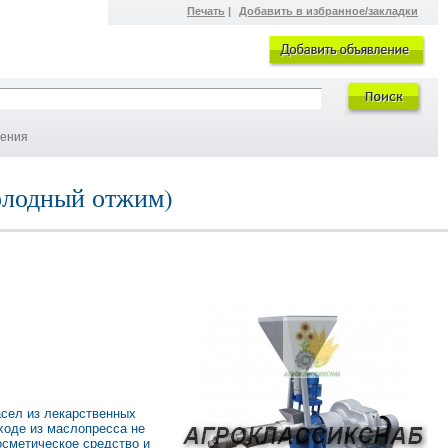
Печать
|
Добавить в избранное/закладки
ления
лодный отжим)
асел из лекарственных
ыходе из маслопресса не
осметическое средство и