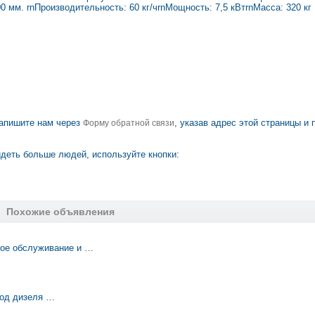
00 мм. rnПроизводительность: 60 кг/чrnМощность: 7,5 кВтrnМасса: 320 кг
апишите нам через
, указав адрес этой страницы и 
Форму обратной связи
деть больше людей, используйте кнопки:
Похожие объявления
ное обслуживание и …
ход дизеля …