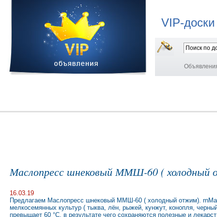
VIP-доски
Объявлени
Маслопресс шнековый ММШ-60 ( холодный
16.03.19
Предлагаем Маслопресс шнековый ММШ-60 ( холодный отжим). rnМасл
мелкосемянных культур ( тыква, лён, рыжей, кунжут, конопля, черн
превышает 60 °С, в результате чего сохраняются полезные и лекарст