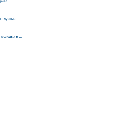
териал …
ы - лучший …
т молодых и …