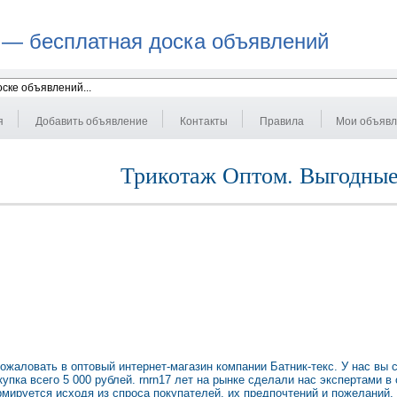
 — бесплатная доска объявлений
я
Добавить объявление
Контакты
Правила
Мои объяв
Трикотаж Оптом. Выгодны
ожаловать в оптовый интернет-магазин компании Батник-текс. У нас вы 
пка всего 5 000 рублей. rnrn17 лет на рынке сделали нас экспертами в
мируется исходя из спроса покупателей, их предпочтений и пожеланий.