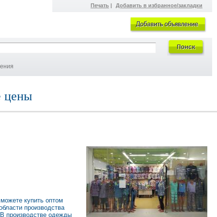
Печать
|
Добавить в избранное/закладки
ления
е цены
сможете купить оптом
 области производства
 В производстве одежды