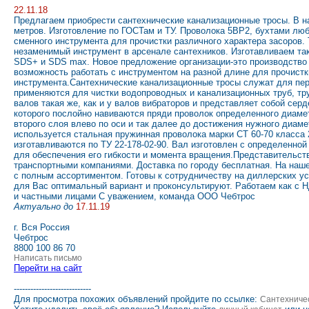
22.11.18
Предлагаем приобрести сантехнические канализационные тросы. В на
метров. Изготовление по ГОСТам и ТУ. Проволока 5ВР2, бухтами лю
сменного инструмента для прочистки различного характера засоров. 
незаменимый инструмент в арсенале сантехников. Изготавливаем та
SDS+ и SDS max. Новое предложение организации-это производство 
возможность работать с инструментом на разной длине для прочистк
инструмента.Сантехнические канализационные тросы служат для п
применяются для чистки водопроводных и канализационных труб, тру
валов такая же, как и у валов вибраторов и представляет собой серд
которого послойно навиваются пряди проволок определенного диамет
второго слоя влево по оси и так далее до достижения нужного диаме
используется стальная пружинная проволока марки СТ 60-70 класса 
изготавливаются по ТУ 22-178-02-90. Вал изготовлен с определенно
для обеспечения его гибкости и момента вращения.Представительств
транспортными компаниями. Доставка по городу бесплатная. На наш
с полным ассортиментом. Готовы к сотрудничеству на диллерских у
для Вас оптимальный вариант и проконсультируют. Работаем как с 
и частными лицами С уважением, команда ООО Чебтрос
Актуально до
17.11.19
г. Вся Россия
Чебтрос
8800 100 86 70
Написать письмо
Перейти на сайт
----------------------------
Для просмотра похожих объявлений пройдите по ссылке:
Сантехниче