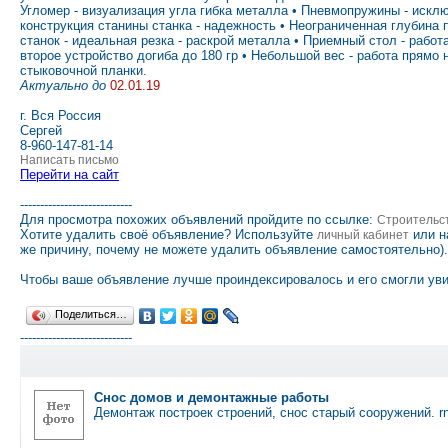
Угломер - визуализация угла гибка металла • Пневмопружины - исклю
конструкция станины станка - надежность • Неограниченная глубина п
станок - идеальная резка - раскрой металла • Приемный стол - рабо
второе устройство догиба до 180 гр • Небольшой вес - работа прямо
стыковочной планки.
Актуально до
02.01.19
г. Вся Россия
Сергей
8-960-147-81-14
Написать письмо
Перейти на сайт
----------------------------
Для просмотра похожих объявлений пройдите по ссылке:
Строительс
Хотите удалить своё объявление? Используйте
или н
личный кабинет
же причину, почему не можете удалить объявление самостоятельно).
Чтобы ваше объявление лучше проиндексировалось и его смогли уви
Поделиться…
----------------------------
Снос домов и демонтажные работы
Демонтаж построек строений, снос старый сооружений. 