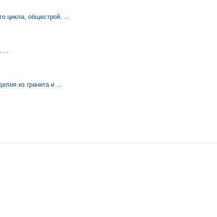
го цикла, общестрой, …
а …
делия из гранита и …