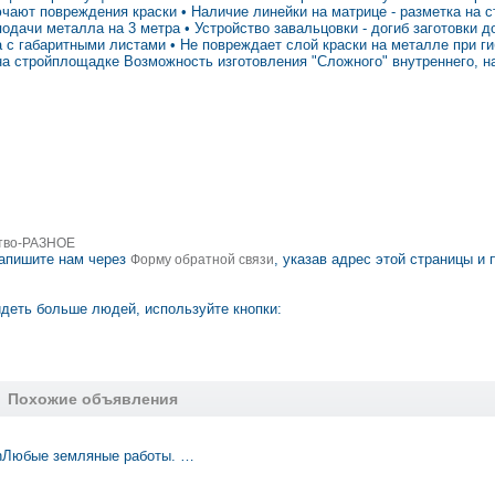
чают повреждения краски • Наличие линейки на матрице - разметка на с
одачи металла на 3 метра • Устройство завальцовки - догиб заготовки д
та с габаритными листами • Не повреждает слой краски на металле при г
 на стройплощадке Возможность изготовления "Сложного" внутреннего, н
тво-РАЗНОЕ
апишите нам через
, указав адрес этой страницы и 
Форму обратной связи
деть больше людей, используйте кнопки:
Похожие объявления
rnЛюбые земляные работы. …