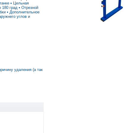
танке • Цельная
о 180 град • Отрезной
ибки • Дополнительное
аружнего углов и
причину удаления (а так